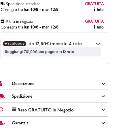
Spedizione standard
GRATUITA
Consegna tra
lun 10/8 - mer 12/8
Info
Ritira in negozio
GRATUITA
PittaRosso
Consegna tra
lun 10/8 - mer 12/8
Info
Scopri di più
Gioco della scarpa al matrimonio e idee
divertenti con le calzature
Descrizione
Spedizione
Scarpe da running adidas Galaxy 5 in tessuto mesh colore
bianco con suola in gomma, fodera e sottopiede in
tessuto, lacci tono su tono, etichetta in tessuto sulla
✅
Spedizione Standard GRATUITA DA € 30
➡️ Consegna in
2-
🆓 Reso GRATUITO in Negozio
linguetta e tre strisce laterali.
5 giorni
lavorativi. Per ordini inferiori a € 30,00 la Spedizione ha
un costo di € 6,00.
Garanzia
Cambi idea?
Non preoccuparti, hai
15 giorni
per effettuare il
Brand: adidas
reso dei tuoi acquisti.
Colore: bianco