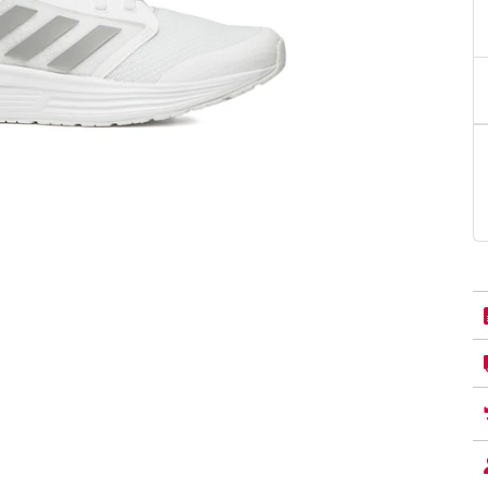
PittaRosso
Donna
mano: la guida
Back to School 2026: la guida definitiva per il
nsieri
rientro a scuola