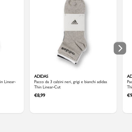
ADIDAS
AD
in Linear-
Pacco da 3 calzini neri, grigi e bianchi adidas
Pac
Thin Linear-Cut
Th
€
8,99
€
9