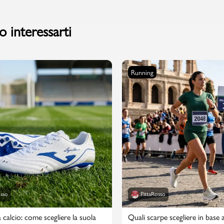
 interessarti
PMagazine
Running
osso
PittaRosso
 calcio: come scegliere la suola
Quali scarpe scegliere in base a