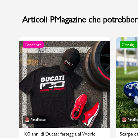
Articoli PMagazine che potrebbero
Marchi
Tendenze
Consigli
Accedi | Registrati
Carrello
Promo & News
negozi
contatti
pcard
PittaRosso
PittaR
Gift card
100 anni di Ducati: festeggia al World
Scarpe da