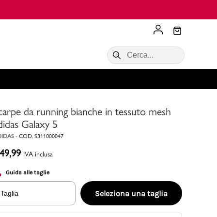
Scopri di più
VALIGIE CIAK
SALDI Donna
Scopri di più!
Acquista ora
Acquista ora
carpe da running bianche in tessuto mesh
RONCATO
Acquista ora
Consigli
didas Galaxy 5
DIDAS
-
COD.
S311000047
Acquista
49,99
IVA inclusa
Guida alle taglie
Seleziona una taglia
Taglia